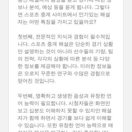
보나 분석, 예상 등을 듣게 됩니다. 그렇다
면 스포츠 중계 사이트에서 인기있는 해설
자는 어떤 특징을 가지고 있을까요?
첫번째, 전문적인 지식과 경험이 필수적입
니다. 스포츠 중계 해설은 단순히 경기 상황
만 설명하는 것이 아니라 선수들의 기량, 팀
의 전략, 각각의 상황에 따른 분석 등 다양
한 정보를 제공해야 합니다. 이러한 정보들
은 오로지 꾸준한 연구와 수많은 경험으로
얻어진 것입니다.
두번째, 명확하고 생생한 음성과 유창한 언
어 능력이 필요합니다. 시청자들은 화면만
보고 십분도 이해하지 못할 수 있지만 해설
자가 함께 하면서 경기를 보다 쉽게 이해할
수 있습니다. 또한 유창한 언어 능력으로 매