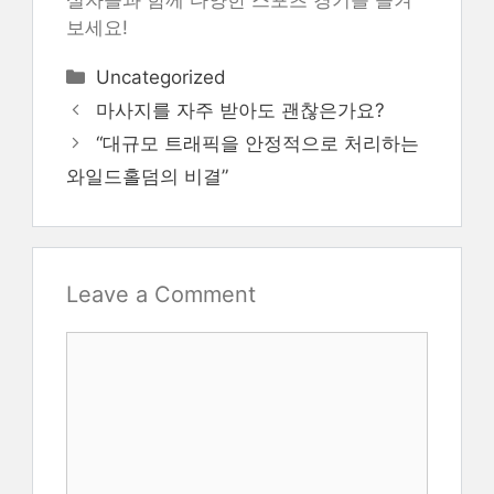
설자들과 함께 다양한 스포츠 경기를 즐겨
보세요!
Categories
Uncategorized
마사지를 자주 받아도 괜찮은가요?
“대규모 트래픽을 안정적으로 처리하는
와일드홀덤의 비결”
Leave a Comment
Comment