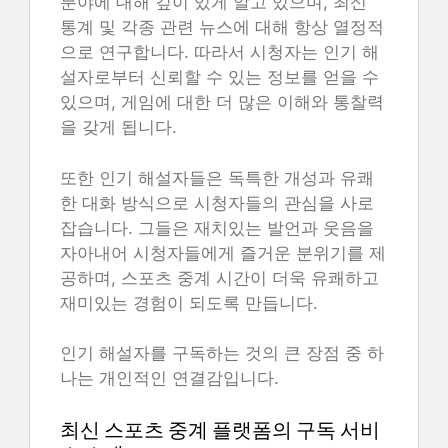
분야에 대해 깊이 있게 알고 있으며, 최신
통계 및 각종 관련 뉴스에 대해 항상 열정적
으로 연구합니다. 따라서 시청자는 인기 해
설자로부터 신뢰할 수 있는 정보를 얻을 수
있으며, 게임에 대한 더 많은 이해와 통찰력
을 갖게 됩니다.
또한 인기 해설자들은 독특한 개성과 유쾌
한 대화 방식으로 시청자들의 관심을 사로
잡습니다. 그들은 재치있는 발언과 웃음을
자아내어 시청자들에게 즐거운 분위기를 제
공하며, 스포츠 중계 시간이 더욱 유쾌하고
재미있는 경험이 되도록 만듭니다.
인기 해설자를 구독하는 것의 큰 장점 중 하
나는 개인적인 연결감입니다.
최신 스포츠 중계 플랫폼의 구독 서비