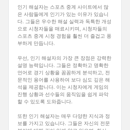
인기 해설자는 스포츠 중계 사이트에서 많
은 사람들에게 인기가 있는 이유가 있습니
다. 그들은 우수한 해설 실력과 독특한 개성
으로 시청자들을 매료시키며, 시청자들의
스포츠 중계 시청 경험을 훨씬 더 즐겁고 풍
부하게 만듭니다.
우선, 인기 해설자의 가장 큰 장점은 강력한
설명 능력입니다. 그들은 정확하고 명확한
언어로 경기 상황을 꼼꼼하게 분석하고, 전
문적인 용어를 사용하여 보다 심도 깊은 해
석을 제공합니다. 이는 시청자에게 게임의
진행 상황과 선수들의 움직임을 쉽게 파악
할 수 있도록 도와줍니다.
또한 인기 해설자는 매우 다양한 지식과 정
보를 가지고 있습니다. 그들은 자신의 전문