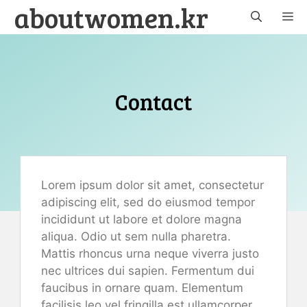
aboutwomen.kr
Skip
M
to
content
Contact
Lorem ipsum dolor sit amet, consectetur
adipiscing elit, sed do eiusmod tempor
incididunt ut labore et dolore magna
aliqua. Odio ut sem nulla pharetra.
Mattis rhoncus urna neque viverra justo
nec ultrices dui sapien. Fermentum dui
faucibus in ornare quam. Elementum
facilisis leo vel fringilla est ullamcorper